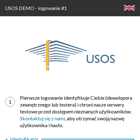
USOS DEMO - logowanie #1
Logowanie
Pierwsze logowanie identyfikuje Ciebie (dewelopera
1
zewnętrznego lub testera) i chroni nasze serwery
testowe przed dostępem nieznanych użytkowników.
Skontaktuj się z nami
, aby otrzymać swoją nazwę
użytkownika i hasło.
Identyfikator